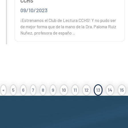
CCHS
09/10/2023
¡Estrenamos el Club de Lectura CCHS! Y no pudo ser
de mejor forma que de la mano de la Dra. Paloma Ruiz
Nuñez, profesora de españo ...
«
5
6
7
8
9
10
11
12
13
14
15