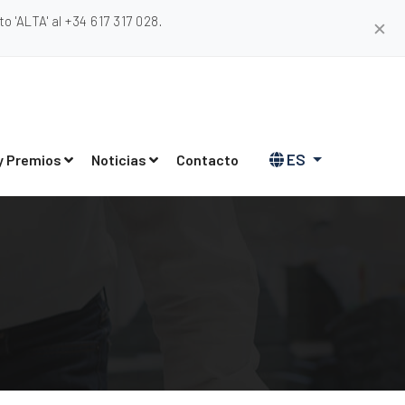
 'ALTA' al +34 617 317 028.
✕
ES
y Premios
Noticias
Contacto