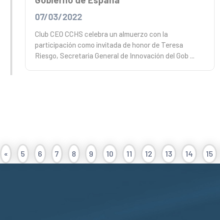
07/03/2022
Club CEO CCHS celebra un almuerzo con la
participación como invitada de honor de Teresa
Riesgo, Secretaria General de Innovación del Gob ...
«
5
6
7
8
9
10
11
12
13
14
15