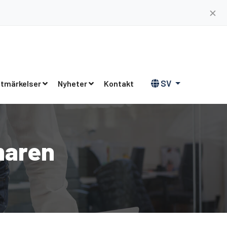
✕
SV
tmärkelser
Nyheter
Kontakt
maren