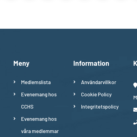
Meny
Information
K
Medlemslista
Användarvillkor
Evenemang hos
Cookie Policy
M
CCHS
Integritetspolicy
Evenemang hos
våra medlemmar