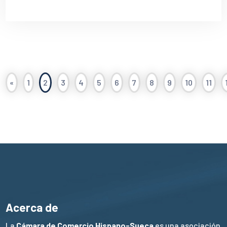
«
1
2
3
4
5
6
7
8
9
10
11
Acerca de
La
Cámara de Comercio Hispano-Sueca
es una asociación