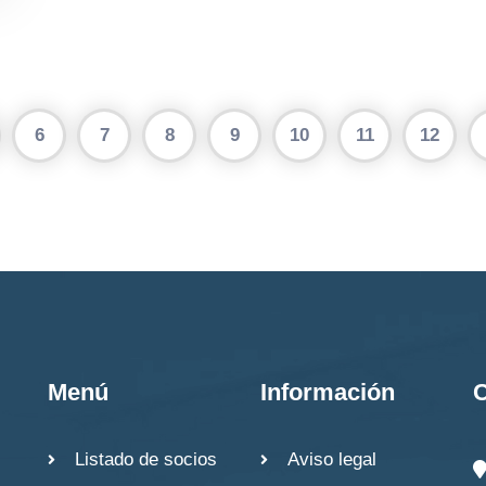
6
7
8
9
10
11
12
Menú
Información
C
Listado de socios
Aviso legal