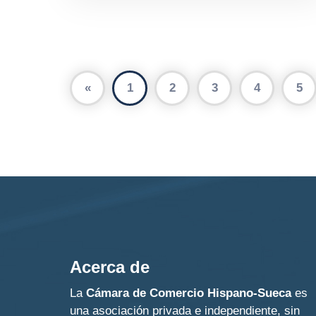
«
1
2
3
4
5
Acerca de
La
Cámara de Comercio Hispano-Sueca
es
una asociación privada e independiente, sin