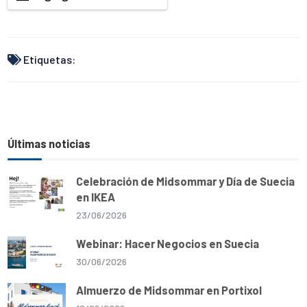
A
o
r
i
p
o
a
n
p
k
m
k
Etiquetas:
Últimas noticias
Celebración de Midsommar y Día de Suecia
en IKEA
23/06/2026
Webinar: Hacer Negocios en Suecia
30/06/2026
Almuerzo de Midsommar en Portixol