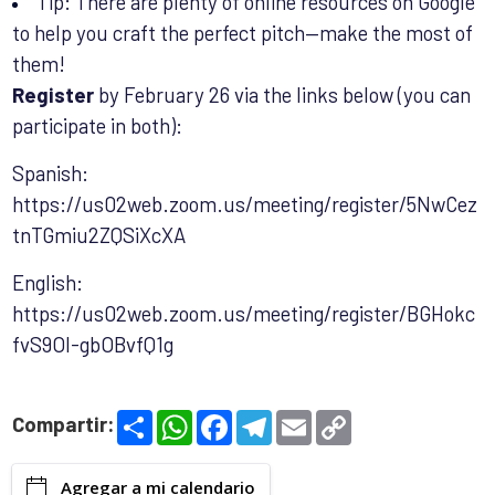
Tip: There are plenty of online resources on Google
to help you craft the perfect pitch—make the most of
them!
Register
by February 26 via the links below (you can
participate in both):
Spanish:
https://us02web.zoom.us/meeting/register/5NwCez
tnTGmiu2ZQSiXcXA
English:
https://us02web.zoom.us/meeting/register/BGHokc
fvS9Ol-gbOBvfQ1g
S
W
F
T
E
C
Compartir:
h
h
a
e
m
o
a
a
c
l
a
p
r
t
e
e
i
y
Agregar a mi calendario
e
s
b
g
l
L