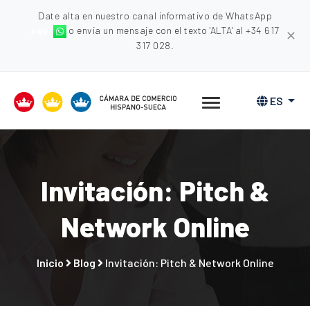
Date alta en nuestro canal informativo de WhatsApp
aquí
o envia un mensaje con el texto 'ALTA' al +34 617
✕
317 028.
ES
Invitación: Pitch &
Network Online
Inicio
Blog
Invitación: Pitch & Network Online