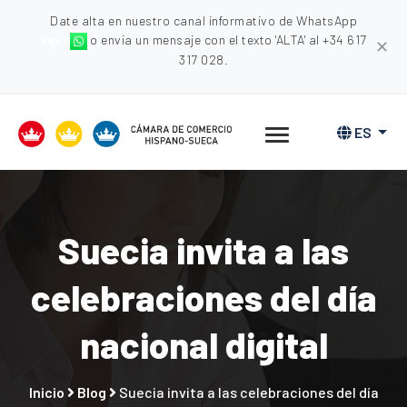
Date alta en nuestro canal informativo de WhatsApp
aquí
o envia un mensaje con el texto 'ALTA' al +34 617
✕
317 028.
ES
Suecia invita a las
celebraciones del día
nacional digital
Inicio
Blog
Suecia invita a las celebraciones del día