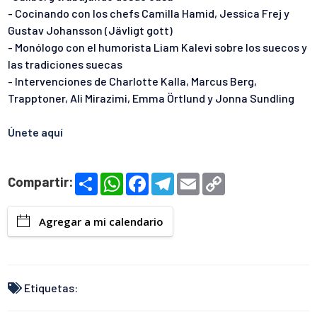
- Cocinando con los chefs Camilla Hamid, Jessica Frej y
Gustav Johansson (Jävligt gott)
- Monólogo con el humorista Liam Kalevi sobre los suecos y
las tradiciones suecas
- Intervenciones de Charlotte Kalla, Marcus Berg,
Trapptoner, Ali Mirazimi, Emma Örtlund y Jonna Sundling
Únete aquí
S
W
F
T
E
C
Compartir:
h
h
a
e
m
o
a
a
c
l
a
p
r
t
e
e
i
y
Agregar a mi calendario
e
s
b
g
l
L
A
o
r
i
p
o
a
n
p
k
m
k
Etiquetas: