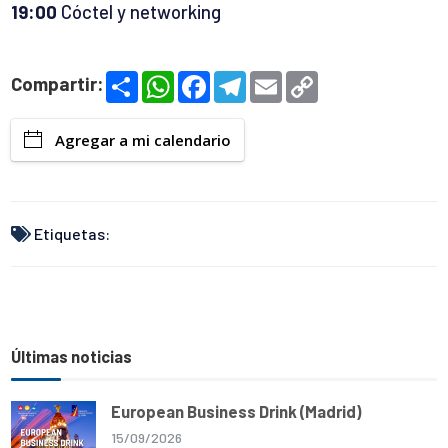
19:00
Cóctel y networking
S
W
F
T
E
C
Compartir:
h
h
a
e
m
o
a
a
c
l
a
p
r
t
e
e
i
y
Agregar a mi calendario
e
s
b
g
l
L
A
o
r
i
p
o
a
n
p
k
m
k
Etiquetas:
Últimas noticias
European Business Drink (Madrid)
15/09/2026