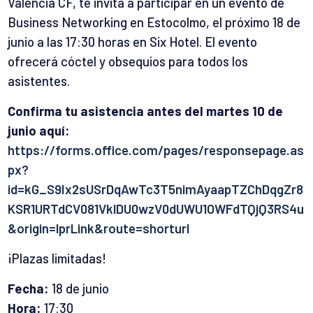
Valencia CF, te invita a participar en un evento de
Business Networking en Estocolmo, el próximo 18 de
junio a las 17:30 horas en Six Hotel. El
evento
ofrecerá cóctel y obsequios para todos los
asistentes.
Confirma tu asistencia antes del martes 10 de
junio aquí:
https://forms.office.com/pages/responsepage.as
px?
id=kG_S9Ix2sUSrDqAwTc3T5nimAyaapTZChDqgZr8
KSR1URTdCV081VklDU0wzV0dUWU1OWFdTQjQ3RS4u
&origin=lprLink&route=shorturl
¡Plazas limitadas!
Fecha:
18 de junio
Hora:
17:30