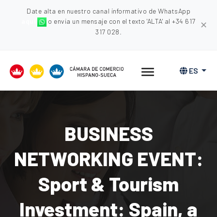
Date alta en nuestro canal informativo de WhatsApp
aquí
o envia un mensaje con el texto 'ALTA' al +34 617
✕
317 028.
ES
BUSINESS
NETWORKING EVENT:
Sport & Tourism
Investment: Spain, a