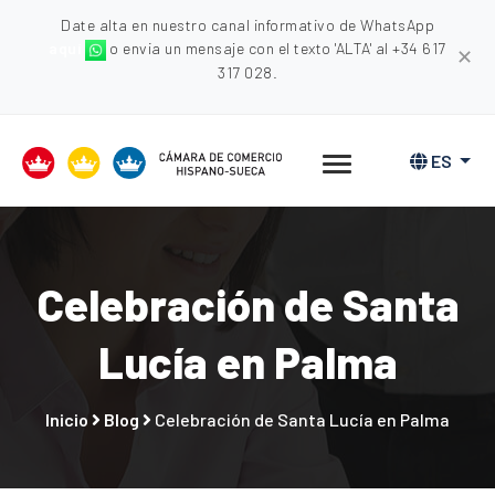
Date alta en nuestro canal informativo de WhatsApp
aquí
o envia un mensaje con el texto 'ALTA' al +34 617
✕
317 028.
ES
Celebración de Santa
Lucía en Palma
Inicio
Blog
Celebración de Santa Lucía en Palma