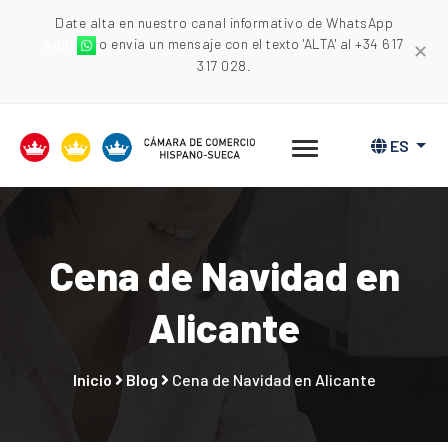
Date alta en nuestro canal informativo de WhatsApp
aquí
o envia un mensaje con el texto 'ALTA' al +34 617
✕
317 028.
ES
Cena de Navidad en
Alicante
Inicio
Blog
Cena de Navidad en Alicante