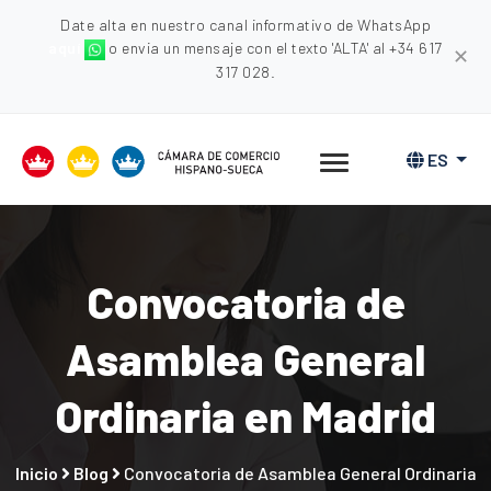
Date alta en nuestro canal informativo de WhatsApp
aquí
o envia un mensaje con el texto 'ALTA' al +34 617
✕
317 028.
ES
Convocatoria de
Asamblea General
Ordinaria en Madrid
Inicio
Blog
Convocatoria de Asamblea General Ordinaria