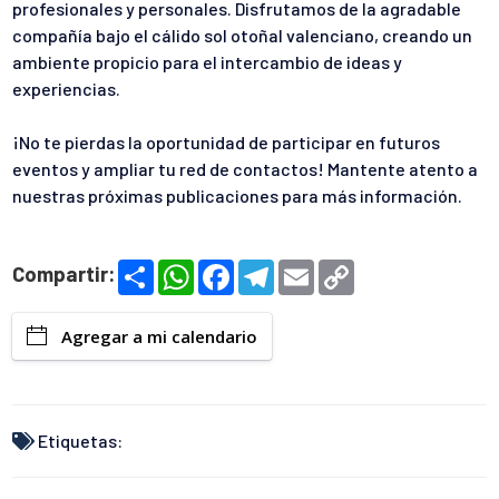
profesionales y personales. Disfrutamos de la agradable
compañía bajo el cálido sol otoñal valenciano, creando un
ambiente propicio para el intercambio de ideas y
experiencias.
¡No te pierdas la oportunidad de participar en futuros
eventos y ampliar tu red de contactos! Mantente atento a
nuestras próximas publicaciones para más información.
S
W
F
T
E
C
Compartir:
h
h
a
e
m
o
a
a
c
l
a
p
r
t
e
e
i
y
Agregar a mi calendario
e
s
b
g
l
L
A
o
r
i
p
o
a
n
p
k
m
k
Etiquetas: