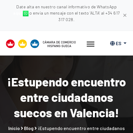
Date alta en nuestro canal informativo de WhatsApp
aquí
o envia un mensaje con el texto 'ALTA' al +34 617
✕
317 028.
ES
¡Estupendo encuentro
entre ciudadanos
suecos en Valencia!
Inicio
Blog
¡Estupendo encuentro entre ciudadanos