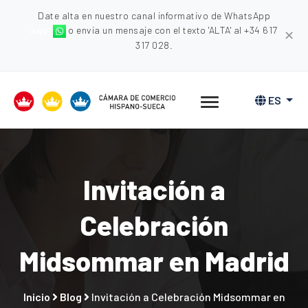
Date alta en nuestro canal informativo de WhatsApp
aquí
o envia un mensaje con el texto 'ALTA' al +34 617
✕
317 028.
ES
Invitación a
Celebración
Midsommar en Madrid
Inicio
Blog
Invitación a Celebración Midsommar en