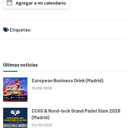
Agregar a mi calendario
e
s
b
g
l
L
A
o
r
i
p
o
a
n
p
k
m
k
Etiquetas:
Últimas noticias
European Business Drink (Madrid)
15/09/2026
CCHS & Nord-lock Grand Padel Slam 2026
(Madrid)
22/10/2026