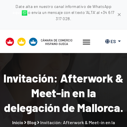
Date alta en nuestro canal informativo de WhatsApp
aquí
o envia un mensaje con el texto 'ALTA' al +34 617
✕
317 028.
ES
Invitación: Afterwork &
Meet-in en la
delegación de Mallorca.
Inicio
Blog
Invitación: Afterwork & Meet-in en la