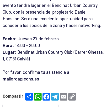
evento tendrá lugar en el Bendinat Urban Country
Club, con la presencia del propietario Daniel
Hansson. Será una excelente oportunidad para
conocer a los socios de la zona y hacer networking.
Fecha:
Jueves 27 de febrero
Hora:
18:00 - 20:00
Lugar:
Bendinat Urban Country Club (Carrer Ginesta,
1, 07181 Calvià)
Por favor, confirma tu asistencia a
mallorca@cchs.es
S
W
F
T
E
C
Compartir:
h
h
a
e
m
o
a
a
c
l
a
p
r
t
e
e
i
y