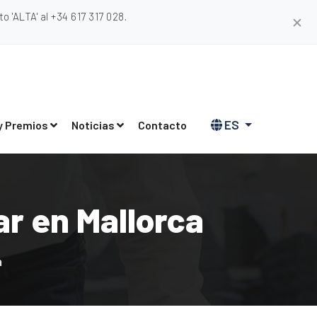
 'ALTA' al +34 617 317 028.
✕
ES
y Premios
Noticias
Contacto
r en Mallorca
a