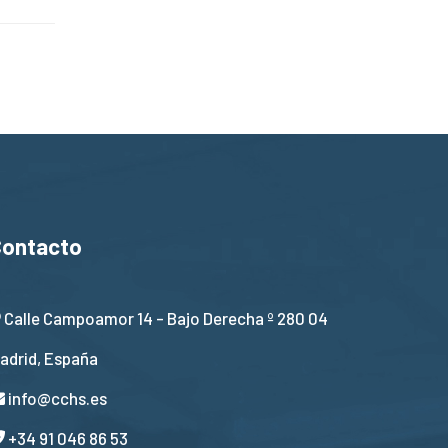
Contacto
Calle Campoamor 14 - Bajo Derecha º 280 04
adrid, España
info@cchs.es
+34 91 046 86 53