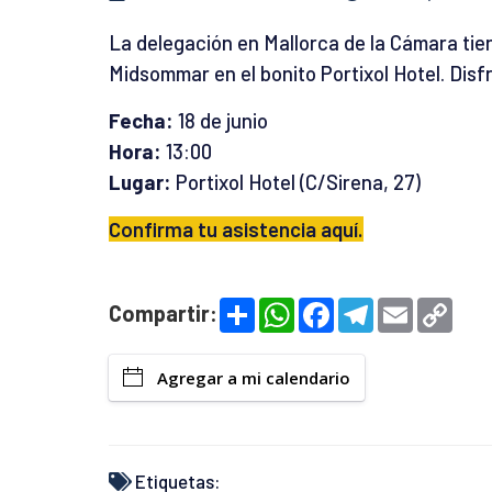
La delegación en Mallorca de la Cámara tien
Midsommar en el bonito Portixol Hotel. Disf
Fecha:
18 de junio
Hora:
13:00
Lugar:
Portixol Hotel (C/Sirena, 27)
Confirma tu asistencia aquí.
S
W
F
T
E
C
Compartir:
h
h
a
e
m
o
a
a
c
l
a
p
r
t
e
e
i
y
e
s
b
g
l
L
Agregar a mi calendario
A
o
r
i
p
o
a
n
p
k
m
k
Etiquetas: