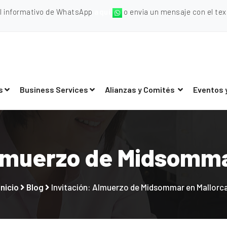
al informativo de WhatsApp
aquí
o envia un mensaje con el texto
s
Business Services
Alianzas y Comités
Eventos 
Almuerzo de Midsomma
Inicio
Blog
Invitación: Almuerzo de Midsommar en Mallorc