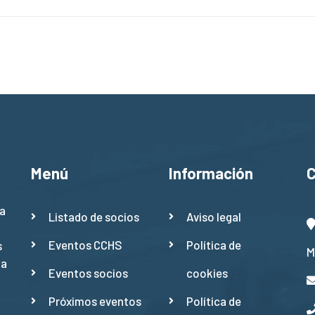
Menú
Información
a
Listado de socios
Aviso legal
Eventos CCHS
Política de
s
M
ña
Eventos socios
cookies
Próximos eventos
Política de