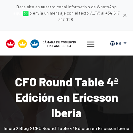
Date alta en nuestro canal informativo de WhatsApp
aquí
o envia un mensaje con el texto 'ALTA' al +34 617
✕
317 028.
ES
CFO Round Table 4ª
Edición en Ericsson
Iberia
Inicio
Blog
CFO Round Table 4ª Edición en Ericsson Iberia