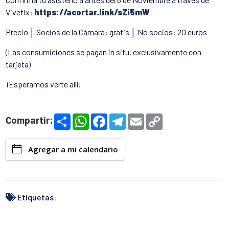
Vivetix
:
https://acortar.link/sZi5mW
Precio │ Socios de la Cámara: gratis │ No socios: 20 euros
(Las consumiciones se pagan in situ, exclusivamente con
tarjeta)
¡Esperamos verte allí!
S
W
F
T
E
C
Compartir:
h
h
a
e
m
o
a
a
c
l
a
p
r
t
e
e
i
y
Agregar a mi calendario
e
s
b
g
l
L
A
o
r
i
p
o
a
n
p
k
m
k
Etiquetas: