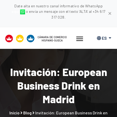
Date alta en nuestro canal informativo de WhatsApp
aquí
o envia un mensaje con el texto 'ALTA' al +34 617
✕
317 028.
ES
Invitación: European
Business Drink en
Madrid
Inicio
Blog
Invitación: European Business Drink en