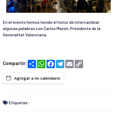
En el evento hemos tenido el honor de intercambiar
algunas palabras con Carlos Mazón, Presidente de la
Generalitat Valenciana.
S
W
F
T
E
C
Compartir:
h
h
a
e
m
o
a
a
c
l
a
p
r
t
e
e
i
y
Agregar a mi calendario
e
s
b
g
l
L
A
o
r
i
p
o
a
n
p
k
m
k
Etiquetas: