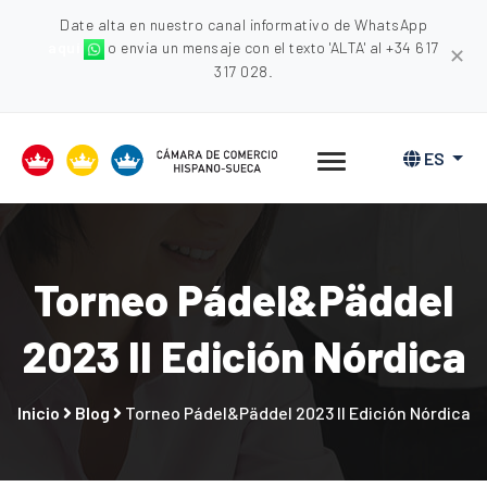
Date alta en nuestro canal informativo de WhatsApp
aquí
o envia un mensaje con el texto 'ALTA' al +34 617
✕
317 028.
ES
Torneo Pádel&Päddel
2023 II Edición Nórdica
Inicio
Blog
Torneo Pádel&Päddel 2023 II Edición Nórdica