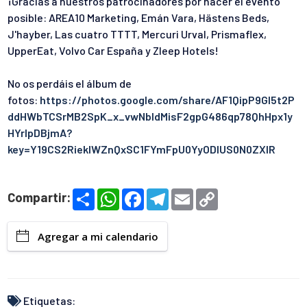
¡Gracias a nuestros patrocinadores por hacer el evento
posible: AREA10 Marketing, Emán Vara, Hästens Beds,
J'hayber, Las cuatro TTTT, Mercuri Urval, Prismaflex,
UpperEat, Volvo Car España y Zleep Hotels!
No os perdáis el álbum de
fotos:
https://photos.google.com/share/AF1QipP9Gl5t2P
ddHWbTCSrMB2SpK_x_vwNbldMisF2gpG486qp78QhHpx1y
HYrIpDBjmA?
key=Y19CS2RieklWZnQxSC1FYmFpU0YyODlUS0N0ZXlR
S
W
F
T
E
C
Compartir:
h
h
a
e
m
o
a
a
c
l
a
p
r
t
e
e
i
y
Agregar a mi calendario
e
s
b
g
l
L
A
o
r
i
p
o
a
n
p
k
m
k
Etiquetas: