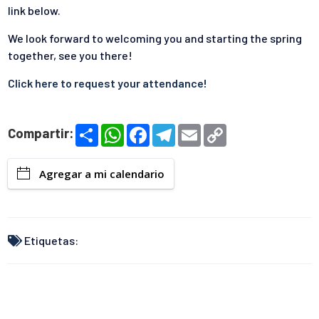
link below.
We look forward to welcoming you and starting the spring
together, see you there!
Click here to request your attendance!
S
W
F
T
E
C
Compartir:
h
h
a
e
m
o
a
a
c
l
a
p
r
t
e
e
i
y
Agregar a mi calendario
e
s
b
g
l
L
A
o
r
i
p
o
a
n
p
k
m
k
Etiquetas: