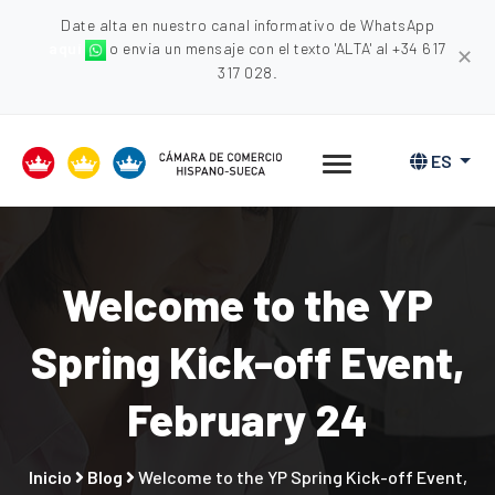
Date alta en nuestro canal informativo de WhatsApp
aquí
o envia un mensaje con el texto 'ALTA' al +34 617
✕
317 028.
ES
Welcome to the YP
Spring Kick-off Event,
February 24
Inicio
Blog
Welcome to the YP Spring Kick-off Event,