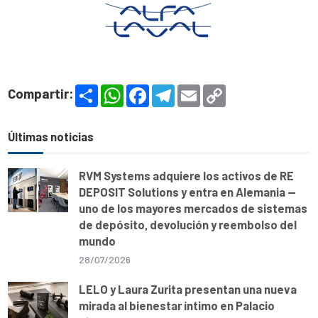
S
W
F
T
E
C
Compartir:
h
h
a
e
m
o
a
a
c
l
a
p
r
t
e
e
i
y
e
s
b
g
l
L
Últimas noticias
A
o
r
i
p
o
a
n
p
k
m
k
RVM Systems adquiere los activos de RE
DEPOSIT Solutions y entra en Alemania —
uno de los mayores mercados de sistemas
de depósito, devolución y reembolso del
mundo
28/07/2026
LELO y Laura Zurita presentan una nueva
mirada al bienestar íntimo en Palacio