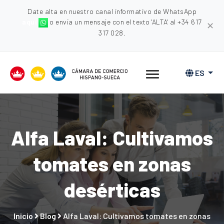
Date alta en nuestro canal informativo de WhatsApp
aquí
o envia un mensaje con el texto 'ALTA' al +34 617
✕
317 028.
ES
Alfa Laval: Cultivamos
tomates en zonas
desérticas
Inicio
Blog
Alfa Laval: Cultivamos tomates en zonas