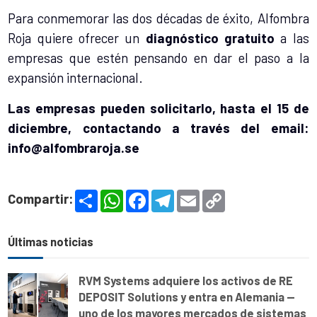
Para conmemorar las dos décadas de éxito, Alfombra
Roja quiere ofrecer un
diagnóstico gratuito
a las
empresas que estén pensando en dar el paso a la
expansión internacional.
Las empresas pueden solicitarlo, hasta el 15 de
diciembre, contactando a través del email:
info@alfombraroja.se
S
W
F
T
E
C
Compartir:
h
h
a
e
m
o
a
a
c
l
a
p
r
t
e
e
i
y
e
s
b
g
l
L
Últimas noticias
A
o
r
i
p
o
a
n
p
k
m
k
RVM Systems adquiere los activos de RE
DEPOSIT Solutions y entra en Alemania —
uno de los mayores mercados de sistemas