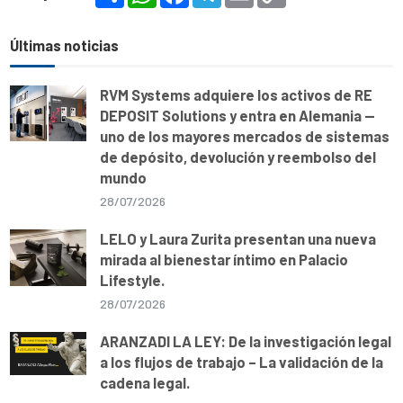
h
h
a
e
m
o
a
a
c
l
a
p
r
t
e
e
i
y
e
s
b
g
l
L
Últimas noticias
A
o
r
i
p
o
a
n
p
k
m
k
RVM Systems adquiere los activos de RE
DEPOSIT Solutions y entra en Alemania —
uno de los mayores mercados de sistemas
de depósito, devolución y reembolso del
mundo
28/07/2026
LELO y Laura Zurita presentan una nueva
mirada al bienestar íntimo en Palacio
Lifestyle.
28/07/2026
ARANZADI LA LEY: De la investigación legal
a los flujos de trabajo – La validación de la
cadena legal.