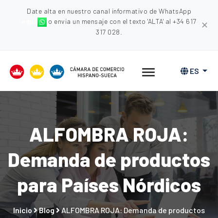
Date alta en nuestro canal informativo de WhatsApp
aquí
o envia un mensaje con el texto 'ALTA' al +34 617
✕
317 028.
ES
ALFOMBRA ROJA:
Demanda de productos
para Países Nórdicos
Inicio
Blog
ALFOMBRA ROJA: Demanda de productos