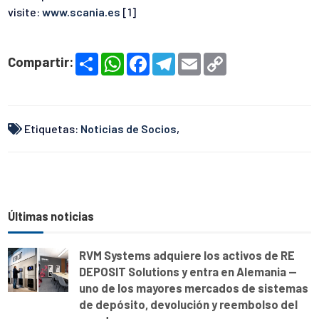
visite:
www.scania.es
[1]
S
W
F
T
E
C
Compartir:
h
h
a
e
m
o
a
a
c
l
a
p
r
t
e
e
i
y
e
s
b
g
l
L
A
o
r
i
p
o
a
n
Etiquetas:
Noticias de Socios
,
p
k
m
k
Últimas noticias
RVM Systems adquiere los activos de RE
DEPOSIT Solutions y entra en Alemania —
uno de los mayores mercados de sistemas
de depósito, devolución y reembolso del