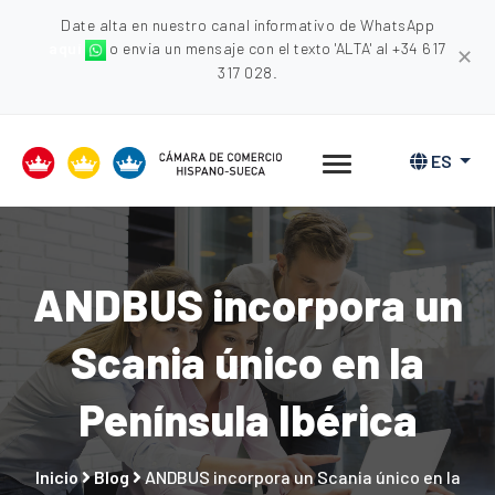
Date alta en nuestro canal informativo de WhatsApp
aquí
o envia un mensaje con el texto 'ALTA' al +34 617
✕
317 028.
ES
ANDBUS incorpora un
Scania único en la
Península Ibérica
Inicio
Blog
ANDBUS incorpora un Scania único en la