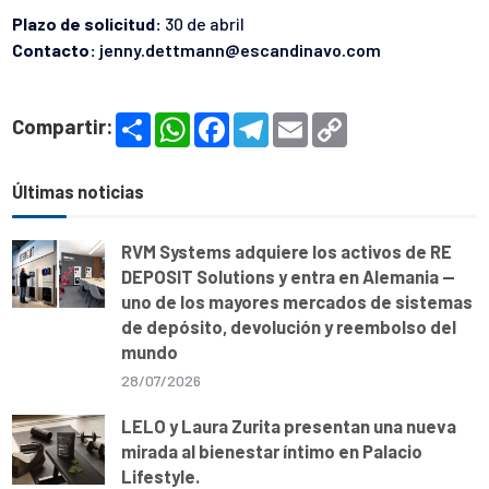
Plazo de solicitud:
30 de abril
Contacto:
jenny.dettmann@escandinavo.com
S
W
F
T
E
C
Compartir:
h
h
a
e
m
o
a
a
c
l
a
p
r
t
e
e
i
y
e
s
b
g
l
L
Últimas noticias
A
o
r
i
p
o
a
n
p
k
m
k
RVM Systems adquiere los activos de RE
DEPOSIT Solutions y entra en Alemania —
uno de los mayores mercados de sistemas
de depósito, devolución y reembolso del
mundo
28/07/2026
LELO y Laura Zurita presentan una nueva
mirada al bienestar íntimo en Palacio
Lifestyle.