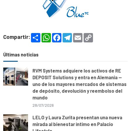
S
W
F
T
E
C
Compartir:
h
h
a
e
m
o
a
a
c
l
a
p
r
t
e
e
i
y
e
s
b
g
l
L
Últimas noticias
A
o
r
i
p
o
a
n
p
k
m
k
RVM Systems adquiere los activos de RE
DEPOSIT Solutions y entra en Alemania —
uno de los mayores mercados de sistemas
de depósito, devolución y reembolso del
mundo
28/07/2026
LELO y Laura Zurita presentan una nueva
mirada al bienestar íntimo en Palacio
Lifestyle.