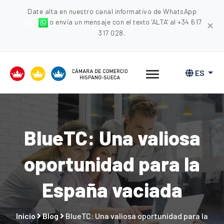
Date alta en nuestro canal informativo de WhatsApp
aquí
o envia un mensaje con el texto 'ALTA' al +34 617
✕
317 028.
ES
BlueTC: Una valiosa
oportunidad para la
España vaciada
Inicio
Blog
BlueTC: Una valiosa oportunidad para la