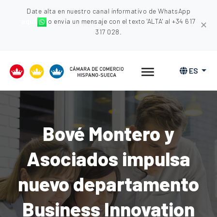
Date alta en nuestro canal informativo de WhatsApp
aquí
o envia un mensaje con el texto 'ALTA' al +34 617
✕
317 028.
ES
Bové Montero y
Asociados impulsa
nuevo departamento
Business Innovation