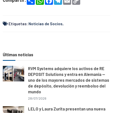
h
h
a
e
m
o
a
a
c
l
a
p
r
t
e
e
i
y
e
s
b
g
l
L
A
o
r
i
p
o
a
n
Etiquetas:
Noticias de Socios
,
p
k
m
k
Últimas noticias
RVM Systems adquiere los activos de RE
DEPOSIT Solutions y entra en Alemania —
uno de los mayores mercados de sistemas
de depósito, devolución y reembolso del
mundo
28/07/2026
LELO y Laura Zurita presentan una nueva