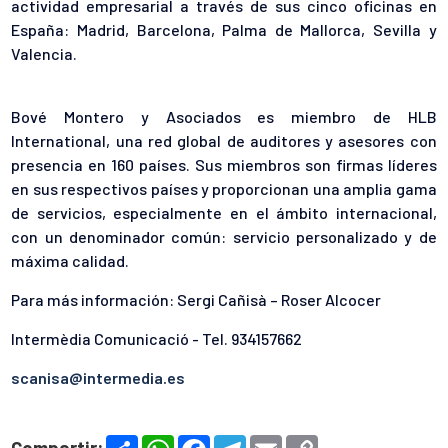
actividad empresarial a través de sus cinco oficinas en
España:
Madrid, Barcelona, Palma de Mallorca, Sevilla
y
Valencia
.
Bové Montero y Asociados es miembro de
HLB
International, una red global de auditores y asesores
con
presencia en 160 países. Sus miembros son
firmas líderes
en sus respectivos países
y proporcionan una amplia gama
de servicios, especialmente en el ámbito internacional,
con un denominador común:
servicio personalizado y de
máxima calidad.
Para más información
:
Sergi Cañisà – Roser Alcocer
Intermèdia Comunicació - Tel. 934157662
scanisa@intermedia.es
S
W
F
T
E
C
Compartir: