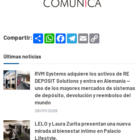
S
W
F
T
E
C
Compartir:
h
h
a
e
m
o
a
a
c
l
a
p
r
t
e
e
i
y
e
s
b
g
l
L
Últimas noticias
A
o
r
i
p
o
a
n
p
k
m
k
RVM Systems adquiere los activos de RE
DEPOSIT Solutions y entra en Alemania —
uno de los mayores mercados de sistemas
de depósito, devolución y reembolso del
mundo
28/07/2026
LELO y Laura Zurita presentan una nueva
mirada al bienestar íntimo en Palacio
Lifestyle.