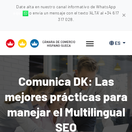
Date alta en nuestro canal informativo de WhatsApp
aquí
o envia un mensaje con el texto 'ALTA' al +34 617
✕
317 028.
ES
Comunica DK: Las
mejores prácticas para
manejar el Multilingual
SEO