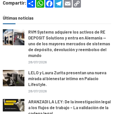
S
W
F
T
E
C
Compartir:
h
h
a
e
m
o
a
a
c
l
a
p
r
t
e
e
i
y
e
s
b
g
l
L
Últimas noticias
A
o
r
i
p
o
a
n
p
k
m
k
RVM Systems adquiere los activos de RE
DEPOSIT Solutions y entra en Alemania —
uno de los mayores mercados de sistemas
de depósito, devolución y reembolso del
mundo
28/07/2026
LELO y Laura Zurita presentan una nueva
mirada al bienestar íntimo en Palacio
Lifestyle.
28/07/2026
ARANZADI LA LEY: De la investigación legal
a los flujos de trabajo – La validación de la
cadena legal.