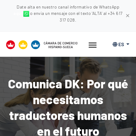
Date alta en nuestro canal informativo de WhatsApp
aquí
o envia un mensaje con el texto 'ALTA' al +34 617
✕
317 028.
ES
Comunica DK: Por qué
necesitamos
traductores humanos
en el futuro