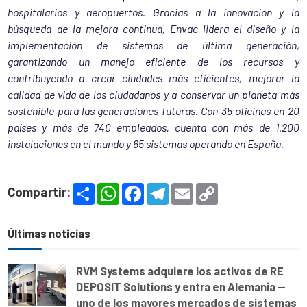
hospitalarios y aeropuertos. Gracias a la innovación y la
búsqueda de la mejora continua, Envac lidera el diseño y la
implementación de sistemas de última generación,
garantizando un manejo eficiente de los recursos y
contribuyendo a crear ciudades más eficientes, mejorar la
calidad de vida de los ciudadanos y a conservar un planeta más
sostenible para las generaciones futuras. Con 35 oficinas en 20
países y más de 740 empleados, cuenta con más de 1.200
instalaciones en el mundo y 65 sistemas operando en España.
S
W
F
T
E
C
Compartir:
h
h
a
e
m
o
a
a
c
l
a
p
r
t
e
e
i
y
e
s
b
g
l
L
Últimas noticias
A
o
r
i
p
o
a
n
p
k
m
k
RVM Systems adquiere los activos de RE
DEPOSIT Solutions y entra en Alemania —
uno de los mayores mercados de sistemas