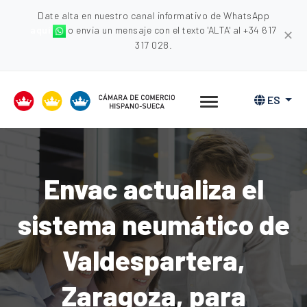
Date alta en nuestro canal informativo de WhatsApp
aquí
o envia un mensaje con el texto 'ALTA' al +34 617
✕
317 028.
ES
Envac actualiza el
sistema neumático de
Valdespartera,
Zaragoza, para