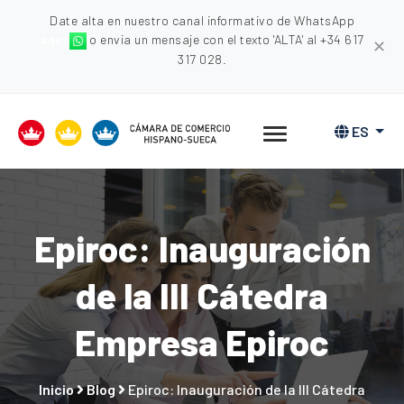
Date alta en nuestro canal informativo de WhatsApp
aquí
o envia un mensaje con el texto 'ALTA' al +34 617
✕
317 028.
ES
Epiroc: Inauguración
de la III Cátedra
Empresa Epiroc
Inicio
Blog
Epiroc: Inauguración de la III Cátedra