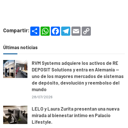
S
W
F
T
E
C
Compartir:
h
h
a
e
m
o
a
a
c
l
a
p
r
t
e
e
i
y
e
s
b
g
l
L
Últimas noticias
A
o
r
i
p
o
a
n
p
k
m
k
RVM Systems adquiere los activos de RE
DEPOSIT Solutions y entra en Alemania —
uno de los mayores mercados de sistemas
de depósito, devolución y reembolso del
mundo
28/07/2026
LELO y Laura Zurita presentan una nueva
mirada al bienestar íntimo en Palacio
Lifestyle.