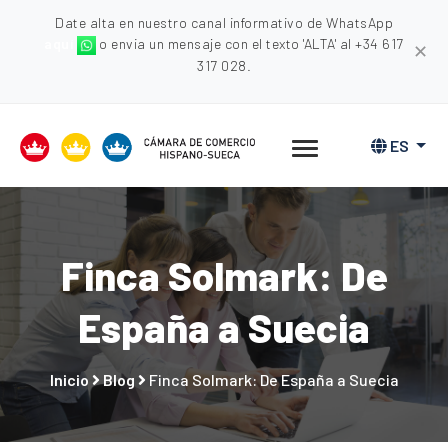
Date alta en nuestro canal informativo de WhatsApp
aquí
o envia un mensaje con el texto 'ALTA' al +34 617
✕
317 028.
ES
Finca Solmark: De
España a Suecia
Inicio
Blog
Finca Solmark: De España a Suecia