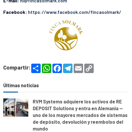
E-mail:
hi@fincasolmark.com
Facebook:
https://www.facebook.com/fincasolmark/
S
W
F
T
E
C
Compartir:
h
h
a
e
m
o
a
a
c
l
a
p
r
t
e
e
i
y
e
s
b
g
l
L
Últimas noticias
A
o
r
i
p
o
a
n
p
k
m
k
RVM Systems adquiere los activos de RE
DEPOSIT Solutions y entra en Alemania —
uno de los mayores mercados de sistemas
de depósito, devolución y reembolso del
mundo