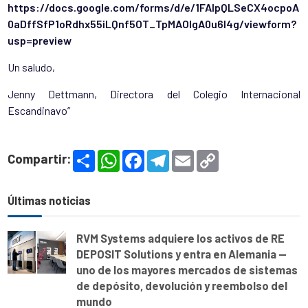
https://docs.google.com/forms/d/e/1FAIpQLSeCX4ocpoA
0aDffSfP1oRdhx55iLQnf5OT_TpMAOIgA0u6l4g/viewform?
usp=preview
Un saludo,
Jenny Dettmann, Directora del Colegio Internacional
Escandinavo”
S
W
F
T
E
C
Compartir:
h
h
a
e
m
o
a
a
c
l
a
p
r
t
e
e
i
y
e
s
b
g
l
L
Últimas noticias
A
o
r
i
p
o
a
n
p
k
m
k
RVM Systems adquiere los activos de RE
DEPOSIT Solutions y entra en Alemania —
uno de los mayores mercados de sistemas
de depósito, devolución y reembolso del
mundo