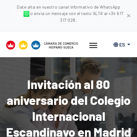
Date alta en nuestro canal informativo de WhatsApp
aquí
o envia un mensaje con el texto 'ALTA' al +34 617
✕
317 028.
ES
Invitación al 80
aniversario del Colegio
Internacional
Escandinavo en Madrid