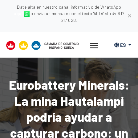
Date alta en nuestro canal informativo de WhatsApp
aquí
o envia un mensaje con el texto 'ALTA' al +34 617
✕
317 028.
ES
Eurobattery Minerals:
La mina Hautalampi
podría ayudar a
capturar carbono: un