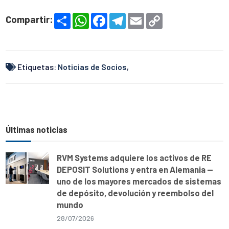
S
W
F
T
E
C
Compartir:
h
h
a
e
m
o
a
a
c
l
a
p
r
t
e
e
i
y
e
s
b
g
l
L
A
o
r
i
p
o
a
n
Etiquetas:
Noticias de Socios
,
p
k
m
k
Últimas noticias
RVM Systems adquiere los activos de RE
DEPOSIT Solutions y entra en Alemania —
uno de los mayores mercados de sistemas
de depósito, devolución y reembolso del
mundo
28/07/2026