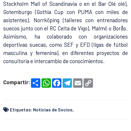
Stockholm Mall of Scandinavia o en el Bar Olé olé),
Gotemburgo (Gothia Cup con PUMA con miles de
asistentes), Norrköping (talleres con entrenadores
suecos junto con el RC Celta de Vigo), Malmö o Borås.
Asimismo, ha colaborado con organizaciones
deportivas suecas, como SEF y EFD (ligas de fútbol
masculina y femenina), en diferentes proyectos de
consultoría e intercambio de conocimientos.
S
W
F
T
E
C
Compartir:
h
h
a
e
m
o
a
a
c
l
a
p
r
t
e
e
i
y
e
s
b
g
l
L
A
o
r
i
p
o
a
n
Etiquetas:
Noticias de Socios
,
p
k
m
k