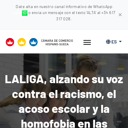
Date alta en nuestro canal informativo de WhatsApp
aquí
o envia un mensaje con el texto 'ALTA' al +34 617
✕
317 028.
ES
LALIGA, alzando su voz
contra el racismo, el
acoso escolar y la
homofobia en las