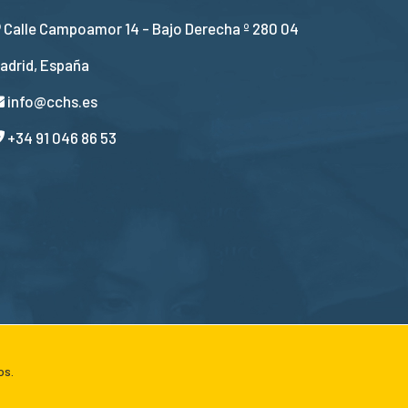
Calle Campoamor 14 - Bajo Derecha º 280 04
adrid, España
info@cchs.es
+34 91 046 86 53
os.