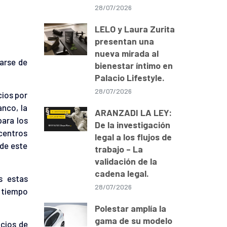
28/07/2026
LELO y Laura Zurita
presentan una
nueva mirada al
darse de
bienestar íntimo en
Palacio Lifestyle.
28/07/2026
cios por
anco, la
ARANZADI LA LEY:
para los
De la investigación
 centros
legal a los flujos de
 de este
trabajo – La
validación de la
cadena legal.
s estas
28/07/2026
 tiempo
Polestar amplía la
gama de su modelo
cios de