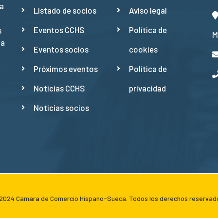
a
Listado de socios
Aviso legal
Eventos CCHS
Política de
s
M
ña
Eventos socios
cookies
Próximos eventos
Política de
Noticias CCHS
privacidad
Noticias socios
024 Cámara de Comercio Hispano-Sueca. Todos los derechos reservad