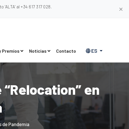
 'ALTA' al +34 617 317 028.
✕
ES
y Premios
Noticias
Contacto
e “Relocation” en
a
os de Pandemia