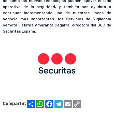
de cómo las nuevas tecnologías pueden apoyar el lado
operativo de la seguridad, y también nos ayudará a
continuar incrementando una de nuestras líneas de
negocio más importantes: los Servicios de Vigilancia
Remota", afirma Amaranta Cegarra, directora del SOC de
Securitas España.
S
W
F
T
E
C
Compartir:
h
h
a
e
m
o
a
a
c
l
a
p