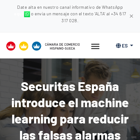
Date alta en nuestro canal informativo de WhatsApp
aquí
o envia un mensaje con el texto 'ALTA' al +34 617
✕
317 028.
ES
Securitas España
introduce el machine
learning para reducir
las falsas alarmas