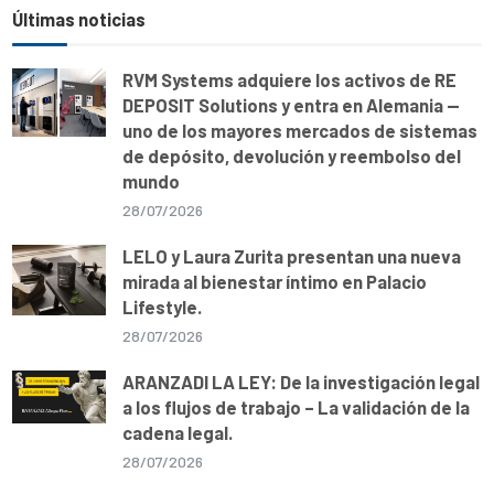
r
t
e
e
i
y
e
s
b
g
l
L
Últimas noticias
A
o
r
i
p
o
a
n
p
k
m
k
RVM Systems adquiere los activos de RE
DEPOSIT Solutions y entra en Alemania —
uno de los mayores mercados de sistemas
de depósito, devolución y reembolso del
mundo
28/07/2026
LELO y Laura Zurita presentan una nueva
mirada al bienestar íntimo en Palacio
Lifestyle.
28/07/2026
ARANZADI LA LEY: De la investigación legal
a los flujos de trabajo – La validación de la
cadena legal.
28/07/2026