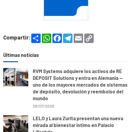
S
W
F
T
E
C
Compartir:
h
h
a
e
m
o
a
a
c
l
a
p
r
t
e
e
i
y
e
s
b
g
l
L
Últimas noticias
A
o
r
i
p
o
a
n
p
k
m
k
RVM Systems adquiere los activos de RE
DEPOSIT Solutions y entra en Alemania —
uno de los mayores mercados de sistemas
de depósito, devolución y reembolso del
mundo
28/07/2026
LELO y Laura Zurita presentan una nueva
mirada al bienestar íntimo en Palacio
Lifestyle.