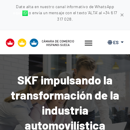
Date alta en nuestro canal informativo de WhatsApp
aquí
o envia un mensaje con el texto 'ALTA' al +34 617
✕
317 028.
ES
SKF impulsando la
transformación de la
industria
automovilística