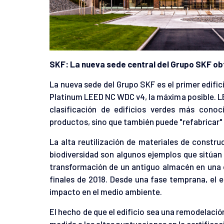
SKF: La nueva sede central del Grupo SKF obt
La nueva sede del Grupo SKF es el primer edifi
Platinum LEED NC WDC v4, la máxima posible. LE
clasificación de edificios verdes más con
productos, sino que también puede "refabricar" 
La alta reutilización de materiales de constru
biodiversidad son algunos ejemplos que sitúan 
transformación de un antiguo almacén en una 
finales de 2018. Desde una fase temprana, el e
impacto en el medio ambiente.
El hecho de que el edificio sea una remodelaci
medida a las altas puntuaciones en la certifica