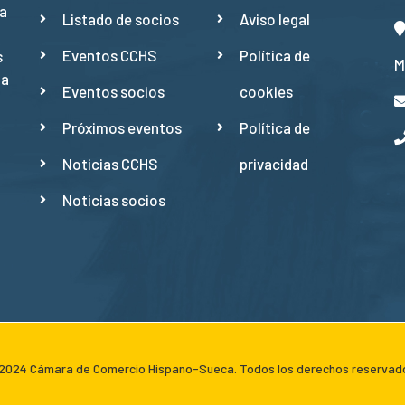
a
Listado de socios
Aviso legal
Eventos CCHS
Política de
s
M
ña
Eventos socios
cookies
Próximos eventos
Política de
Noticias CCHS
privacidad
Noticias socios
024 Cámara de Comercio Hispano-Sueca. Todos los derechos reservad