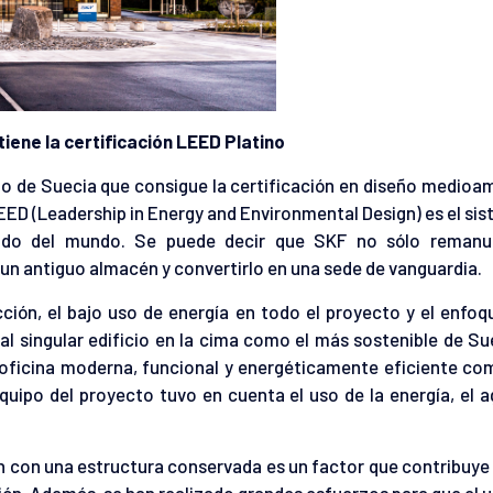
iene la certificación LEED Platino
cio de Suecia que consigue la certificación en diseño medioa
ED (Leadership in Energy and Environmental Design) es el si
ocido del mundo. Se puede decir que SKF no sólo remanu
un antiguo almacén y convertirlo en una sede de vanguardia.
cción, el bajo uso de energía en todo el proyecto y el enfoq
al singular edificio en la cima como el más sostenible de Su
oficina moderna, funcional y energéticamente eficiente co
quipo del proyecto tuvo en cuenta el uso de la energía, el a
ón con una estructura conservada es un factor que contribuye
ción. Además, se han realizado grandes esfuerzos para que el u