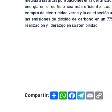
energía en el edificio sea más eficiente. Los 
compra de electricidad verde y la calefacción
las emisiones de dióxido de carbono en un 7
realización y liderazgo en sostenibilidad.
S
W
F
T
E
C
Compartir:
h
h
a
e
m
o
a
a
c
l
a
p
r
t
e
e
i
y
e
s
b
g
l
L