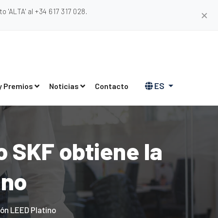
 'ALTA' al +34 617 317 028.
✕
ES
y Premios
Noticias
Contacto
o SKF obtiene la
ino
ión LEED Platino