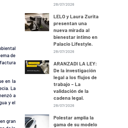
28/07/2026
LELO y Laura Zurita
presentan una
nueva mirada al
bienestar íntimo en
Palacio Lifestyle.
mbiental
28/07/2026
stema de
factura
ARANZADI LA LEY:
De la investigación
legal a los flujos de
ue en la
trabajo – La
ecia. La
validación de la
menzó a
cadena legal.
gua y el
28/07/2026
Polestar amplía la
 en gran
gama de su modelo
so de la