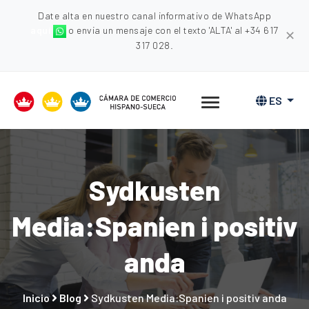
Date alta en nuestro canal informativo de WhatsApp
aquí
o envia un mensaje con el texto 'ALTA' al +34 617
✕
317 028.
ES
Sydkusten
Media:Spanien i positiv
anda
Inicio
Blog
Sydkusten Media:Spanien i positiv anda