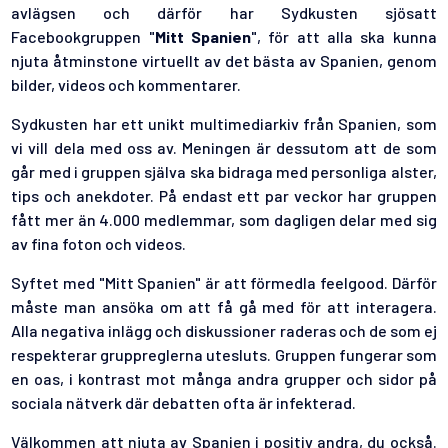
avlägsen och därför har Sydkusten sjösatt
Facebookgruppen "
Mitt Spanien
", för att alla ska kunna
njuta åtminstone virtuellt av det bästa av Spanien, genom
bilder, videos och kommentarer.
Sydkusten har ett unikt multimediarkiv från Spanien, som
vi vill dela med oss av. Meningen är dessutom att de som
går med i gruppen själva ska bidraga med personliga alster,
tips och anekdoter. På endast ett par veckor har gruppen
fått mer än 4.000 medlemmar, som dagligen delar med sig
av fina foton och videos.
Syftet med "Mitt Spanien" är att förmedla feelgood. Därför
måste man ansöka om att få gå med för att interagera.
Alla negativa inlägg och diskussioner raderas och de som ej
respekterar gruppreglerna utesluts. Gruppen fungerar som
en oas, i kontrast mot många andra grupper och sidor på
sociala nätverk där debatten ofta är infekterad.
Välkommen att njuta av Spanien i positiv andra, du också.