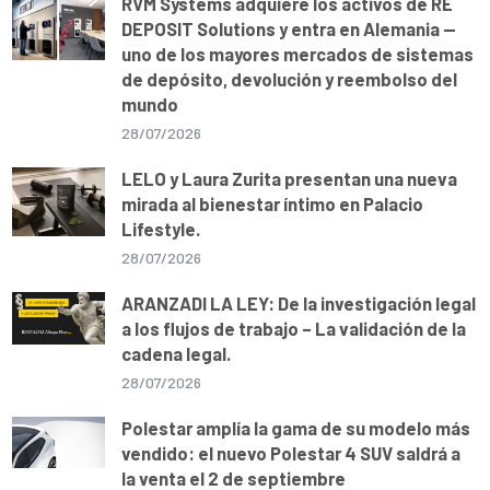
RVM Systems adquiere los activos de RE
DEPOSIT Solutions y entra en Alemania —
uno de los mayores mercados de sistemas
de depósito, devolución y reembolso del
mundo
28/07/2026
LELO y Laura Zurita presentan una nueva
mirada al bienestar íntimo en Palacio
Lifestyle.
28/07/2026
ARANZADI LA LEY: De la investigación legal
a los flujos de trabajo – La validación de la
cadena legal.
28/07/2026
Polestar amplía la gama de su modelo más
vendido: el nuevo Polestar 4 SUV saldrá a
la venta el 2 de septiembre