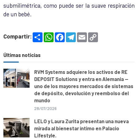
submilimétrica, como puede ser la suave respiración
de un bebé.
S
W
F
T
E
C
Compartir:
h
h
a
e
m
o
a
a
c
l
a
p
r
t
e
e
i
y
e
s
b
g
l
L
Últimas noticias
A
o
r
i
p
o
a
n
p
k
m
k
RVM Systems adquiere los activos de RE
DEPOSIT Solutions y entra en Alemania —
uno de los mayores mercados de sistemas
de depósito, devolución y reembolso del
mundo
28/07/2026
LELO y Laura Zurita presentan una nueva
mirada al bienestar íntimo en Palacio
Lifestyle.