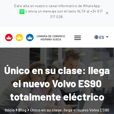
Date alta en nuestro canal informativo de WhatsApp
aquí
o envia un mensaje con el texto 'ALTA' al +34 617
✕
317 028.
ES
Único en su clase: llega
el nuevo Volvo ES90
totalmente eléctrico
Inicio
Blog
Único en su clase: llega el nuevo Volvo ES90