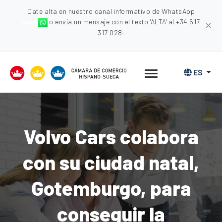
Date alta en nuestro canal informativo de WhatsApp
aquí
o envia un mensaje con el texto 'ALTA' al +34 617
✕
317 028.
ES
Volvo Cars colabora
con su ciudad natal,
Gotemburgo, para
conseguir la