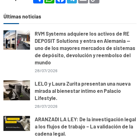
h
h
a
e
m
o
a
a
c
l
a
p
r
t
e
e
i
y
e
s
b
g
l
L
Últimas noticias
A
o
r
i
p
o
a
n
p
k
m
k
RVM Systems adquiere los activos de RE
DEPOSIT Solutions y entra en Alemania —
uno de los mayores mercados de sistemas
de depósito, devolución y reembolso del
mundo
28/07/2026
LELO y Laura Zurita presentan una nueva
mirada al bienestar íntimo en Palacio
Lifestyle.
28/07/2026
ARANZADI LA LEY: De la investigación legal
a los flujos de trabajo – La validación de la
cadena legal.