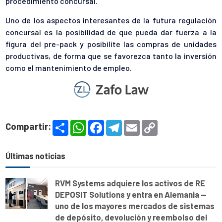
procedimiento concursal.
Uno de los aspectos interesantes de la futura regulación
concursal es la posibilidad de que pueda dar fuerza a la
figura del pre-pack y posibilite las compras de unidades
productivas, de forma que se favorezca tanto la inversión
como el mantenimiento de empleo.
S
W
F
T
E
C
Compartir:
h
h
a
e
m
o
a
a
c
l
a
p
r
t
e
e
i
y
e
s
b
g
l
L
Últimas noticias
A
o
r
i
p
o
a
n
p
k
m
k
RVM Systems adquiere los activos de RE
DEPOSIT Solutions y entra en Alemania —
uno de los mayores mercados de sistemas
de depósito, devolución y reembolso del