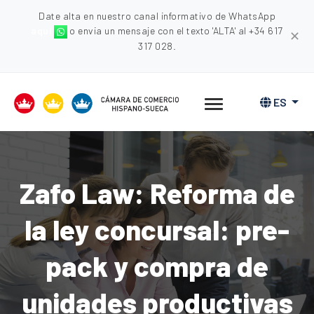
Date alta en nuestro canal informativo de WhatsApp
aquí
o envia un mensaje con el texto 'ALTA' al +34 617
✕
317 028.
ES
Zafo Law: Reforma de
la ley concursal: pre-
pack y compra de
unidades productivas