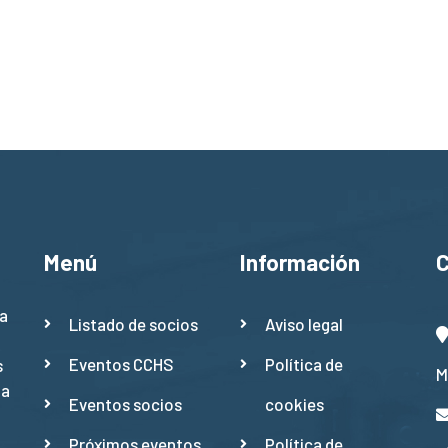
Menú
Información
a
Listado de socios
Aviso legal
Eventos CCHS
Política de
s
M
ña
Eventos socios
cookies
Próximos eventos
Política de