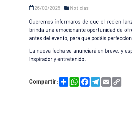
26/02/2025
Noticias
Queremos informaros de que el recién lan
brinda una emocionante oportunidad de ofre
antes del evento, para que podáis perfeccio
La nueva fecha se anunciará en breve, y esp
inspirador y entretenido.
S
W
F
T
E
C
Compartir:
h
h
a
e
m
o
a
a
c
l
a
p
r
t
e
e
i
y
e
s
b
g
l
L
A
o
r
i
p
o
a
n
p
k
m
k