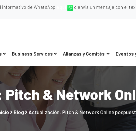
al informativo de WhatsApp
aquí
o envia un mensaje con el texto
s
Business Services
Alianzas y Comités
Eventos 
: Pitch & Network On
nicio
Blog
Actualización: Pitch & Network Online pospues