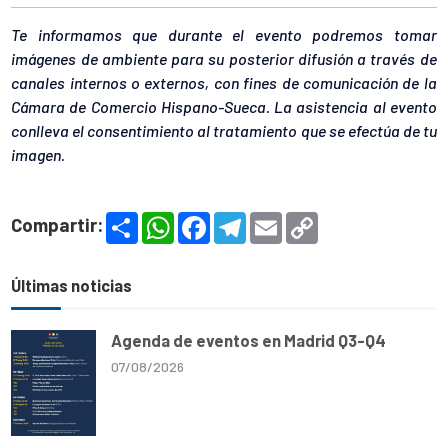
Te informamos que durante el evento podremos tomar
imágenes de ambiente para su posterior difusión a través de
canales internos o externos, con fines de comunicación de la
Cámara de Comercio Hispano-Sueca. La asistencia al evento
conlleva el consentimiento al tratamiento que se efectúa de tu
imagen.
S
W
F
T
E
C
Compartir:
h
h
a
e
m
o
a
a
c
l
a
p
r
t
e
e
i
y
e
s
b
g
l
L
Últimas noticias
A
o
r
i
p
o
a
n
p
k
m
k
Agenda de eventos en Madrid Q3-Q4
07/08/2026