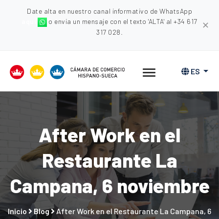
Date alta en nuestro canal informativo de WhatsApp
aquí
o envia un mensaje con el texto 'ALTA' al +34 617
✕
317 028.
ES
After Work en el
Restaurante La
Campana, 6 noviembre
Inicio
Blog
After Work en el Restaurante La Campana, 6