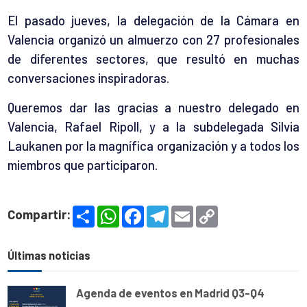
El pasado jueves, la delegación de la Cámara en
Valencia organizó un almuerzo con 27 profesionales
de diferentes sectores, que resultó en muchas
conversaciones inspiradoras.
Queremos dar las gracias a nuestro delegado en
Valencia, Rafael Ripoll, y a la subdelegada Silvia
Laukanen por la magnífica organización y a todos los
miembros que participaron.
S
W
F
T
E
C
Compartir:
h
h
a
e
m
o
a
a
c
l
a
p
r
t
e
e
i
y
e
s
b
g
l
L
Últimas noticias
A
o
r
i
p
o
a
n
p
k
m
k
Agenda de eventos en Madrid Q3-Q4