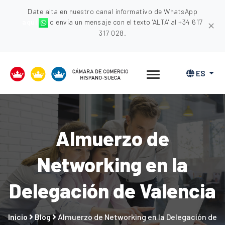
Date alta en nuestro canal informativo de WhatsApp
aquí
o envia un mensaje con el texto 'ALTA' al +34 617
✕
317 028.
ES
Almuerzo de
Networking en la
Delegación de Valencia
Inicio
Blog
Almuerzo de Networking en la Delegación de