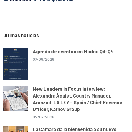
p
k
m
k
Últimas noticias
Agenda de eventos en Madrid Q3-Q4
07/08/2026
New Leaders in Focus interview:
Alexandra Åquist, Country Manager,
Aranzadi LA LEY – Spain / Chief Revenue
Officer, Karnov Group
02/07/2026
La Cámara da la bienvenida a su nuevo