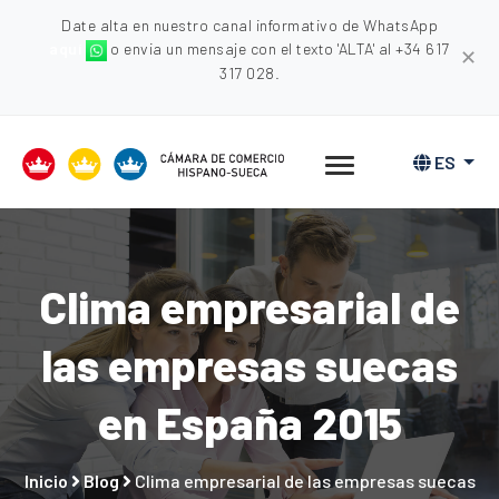
Date alta en nuestro canal informativo de WhatsApp
aquí
o envia un mensaje con el texto 'ALTA' al +34 617
✕
317 028.
ES
Clima empresarial de
las empresas suecas
en España 2015
Inicio
Blog
Clima empresarial de las empresas suecas