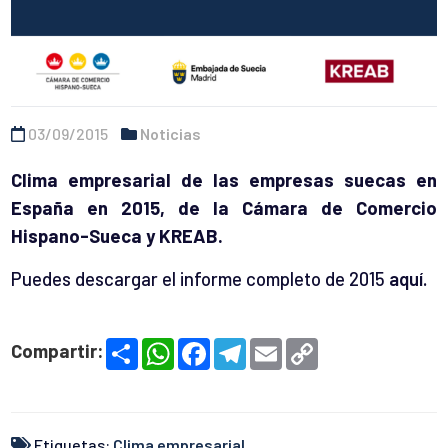
03/09/2015
Noticias
Clima empresarial de las empresas suecas en
España en 2015, de la Cámara de Comercio
Hispano-Sueca y KREAB.
Puedes descargar el informe completo de 2015
aquí.
S
W
F
T
E
C
Compartir:
h
h
a
e
m
o
a
a
c
l
a
p
r
t
e
e
i
y
e
s
b
g
l
L
A
o
r
i
p
o
a
n
Etiquetas:
Clima empresarial
,