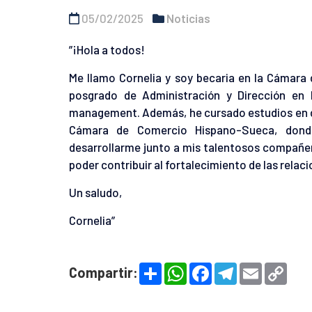
05/02/2025
Noticias
”¡Hola a todos!
Me llamo Cornelia y soy becaria en la Cámara
posgrado de Administración y Dirección en l
management. Además, he cursado estudios en di
Cámara de Comercio Hispano-Sueca, dond
desarrollarme junto a mis talentosos compañe
poder contribuir al fortalecimiento de las rela
Un saludo,
Cornelia”
S
W
F
T
E
C
Compartir:
h
h
a
e
m
o
a
a
c
l
a
p
r
t
e
e
i
y