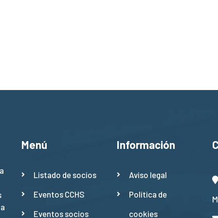
Menú
Información
a
Listado de socios
Aviso legal
Eventos CCHS
Política de
s
M
ña
Eventos socios
cookies