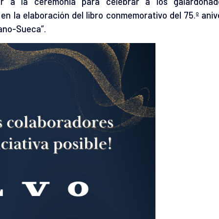
ir a la ceremonia para celebrar a los galardonad
n la elaboración del libro conmemorativo del 75.º aniv
pano-Sueca”.