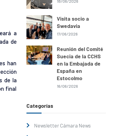
18/06/2026
Visita socio a
Swedavia
jeará a
17/06/2026
jada de
Reunión del Comité
Suecia de la CCHS
nes han
en la Embajada de
España en
lección
Estocolmo
s de la
16/06/2026
n final
Categorías
Newsletter Cámara News